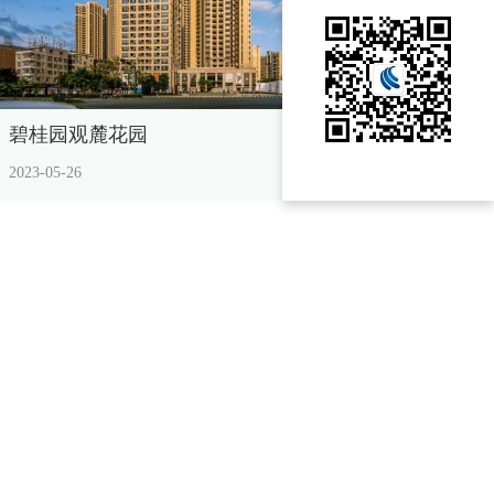
碧桂园观麓花园
2023-05-26
企业使命：构建万物互联的智能通信网络，赋能安全、低碳、高效的美好社会！
企业愿景：在万物互联的数字时代，成为客户信赖的通信服务标杆企业。
价值观：以客户为中心，以奋斗者为本，以技术创新为基，开放协作共生，持续自我进化！
公网安备42018502003315号